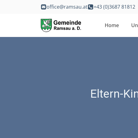
office@ramsau.at
+43 (0)3687 81812
Home
Un
Eltern-Ki