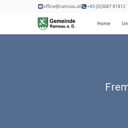
office@ramsau.at
+43 (0)3687 81812
Home
Un
Frem