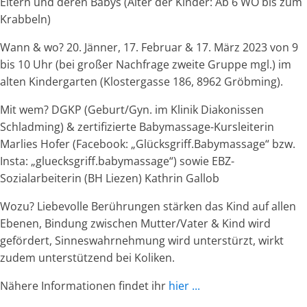
Eltern und deren Babys (Alter der Kinder: Ab 6 WO bis zum
Krabbeln)
Wann & wo? 20. Jänner, 17. Februar & 17. März 2023 von 9
bis 10 Uhr (bei großer Nachfrage zweite Gruppe mgl.) im
alten Kindergarten (Klostergasse 186, 8962 Gröbming).
Mit wem? DGKP (Geburt/Gyn. im Klinik Diakonissen
Schladming) & zertifizierte Babymassage-Kursleiterin
Marlies Hofer (Facebook: „Glücksgriff.Babymassage“ bzw.
Insta: „gluecksgriff.babymassage“) sowie EBZ-
Sozialarbeiterin (BH Liezen) Kathrin Gallob
Wozu? Liebevolle Berührungen stärken das Kind auf allen
Ebenen, Bindung zwischen Mutter/Vater & Kind wird
gefördert, Sinneswahrnehmung wird unterstürzt, wirkt
zudem unterstützend bei Koliken.
Nähere Informationen findet ihr
hier ...